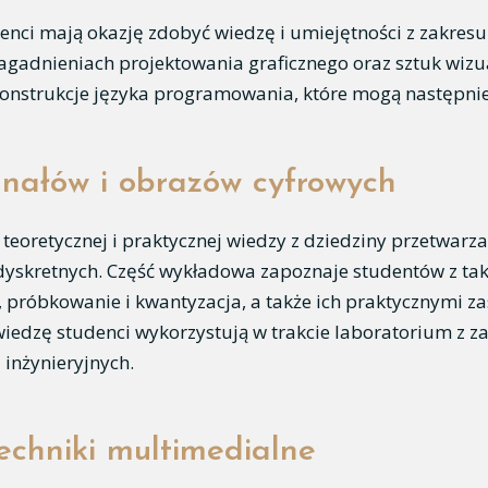
denci mają okazję zdobyć wiedzę i umiejętności z zakr
agadnieniach projektowania graficznego oraz sztuk wizua
konstrukcje języka programowania, które mogą następnie
nałów i obrazów cyfrowych
eoretycznej i praktycznej wiedzy z dziedziny przetwar
i dyskretnych. Część wykładowa zapoznaje studentów z ta
we, próbkowanie i kwantyzacja, a także ich praktycznymi za
iedzę studenci wykorzystują w trakcie laboratorium z z
inżynieryjnych.
hniki multimedialne