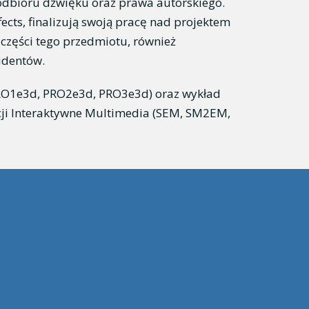
 odbioru dźwięku oraz prawa autorskiego.
cts, finalizują swoją pracę nad projektem
zęści tego przedmiotu, również
udentów.
PRO1e3d, PRO2e3d, PRO3e3d) oraz wykład
cji Interaktywne Multimedia (SEM, SM2EM,