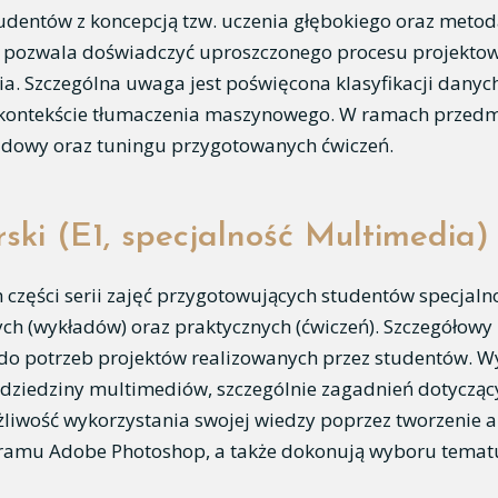
dentów z koncepcją tzw. uczenia głębokiego oraz metoda
 pozwala doświadczyć uproszczonego procesu projektowa
a. Szczególna uwaga jest poświęcona klasyfikacji dany
 kontekście tłumaczenia maszynowego. W ramach przedmio
udowy oraz tuningu przygotowanych ćwiczeń.
rski (E1, specjalność Multimedia)
ech części serii zajęć przygotowujących studentów specja
nych (wykładów) oraz praktycznych (ćwiczeń). Szczegółow
o potrzeb projektów realizowanych przez studentów. Wy
 dziedziny multimediów, szczególnie zagadnień dotyczący
liwość wykorzystania swojej wiedzy poprzez tworzenie a
ramu Adobe Photoshop, a także dokonują wyboru temat