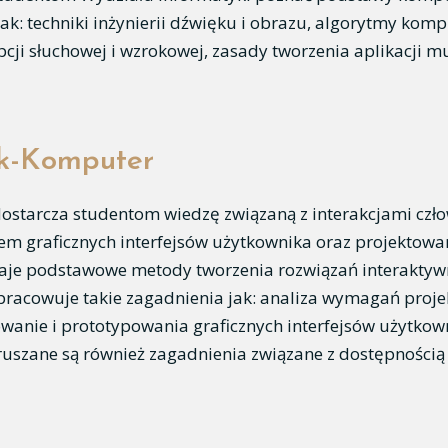
ak: techniki inżynierii dźwięku i obrazu, algorytmy komp
ji słuchowej i wzrokowej, zasady tworzenia aplikacji 
ek-Komputer
dostarcza studentom wiedzę związaną z interakcjami cz
m graficznych interfejsów użytkownika oraz projektow
znaje podstawowe metody tworzenia rozwiązań interakty
racowuje takie zagadnienia jak: analiza wymagań projek
wanie i prototypowania graficznych interfejsów użytkow
uszane są również zagadnienia związane z dostępnością