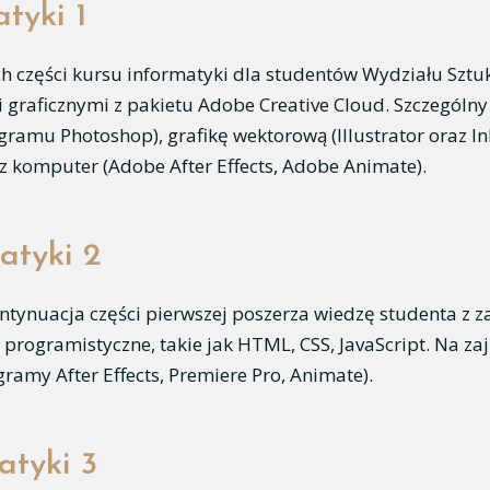
tyki 1
ech części kursu informatyki dla studentów Wydziału Sz
raficznymi z pakietu Adobe Creative Cloud. Szczególny n
amu Photoshop), grafikę wektorową (Illustrator oraz InD
 komputer (Adobe After Effects, Adobe Animate).
atyki 2
ntynuacja części pierwszej poszerza wiedzę studenta z 
ogramistyczne, takie jak HTML, CSS, JavaScript. Na za
ramy After Effects, Premiere Pro, Animate).
atyki 3